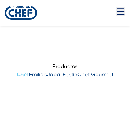
Productos
Chef
Emilio's
Jabalí
Festín
Chef Gourmet