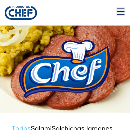
Todos
Salami
Salchichas
Jamones