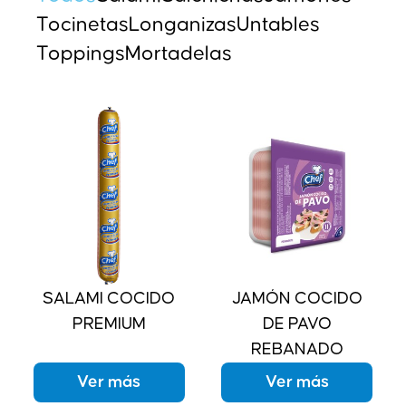
Tocinetas
Longanizas
Untables
Toppings
Mortadelas
SALAMI COCIDO
JAMÓN COCIDO
PREMIUM
DE PAVO
REBANADO
Ver más
Ver más