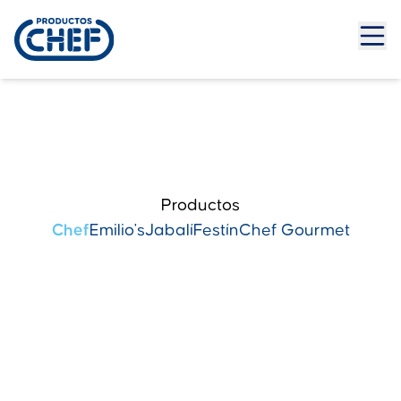
Productos
Chef
Emilio's
Jabalí
Festín
Chef Gourmet