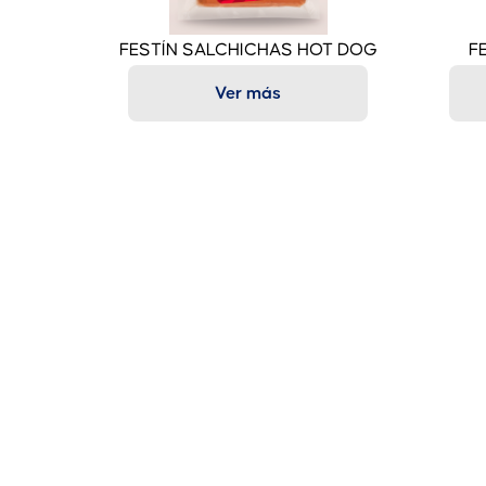
FESTÍN SALCHICHAS HOT DOG
F
Ver más
Nuestra Historia
Chef
Calidad
Emilio's
Contacto
Jabalí
Novedades
Festín