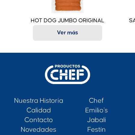
HOT DOG JUMBO ORIGINAL
S
Ver más
Nuestra Historia
Chef
Calidad
Emilio's
Contacto
Jabalí
Novedades
Festín