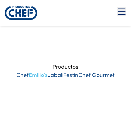
Productos
Chef
Emilio's
Jabalí
Festín
Chef Gourmet