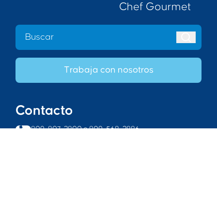
Chef Gourmet
Trabaja con nosotros
Contacto
809-807-2800
o
809-568-2886
Carretera 11, Km. 13 1/2, El Mamey, Villa Mella, Santo
Domingo Norte, República Dominicana
info@productoschef.com
Acceso empleados
Copyright © Productos Chef, S. A. Derechos reservados, Prohibida