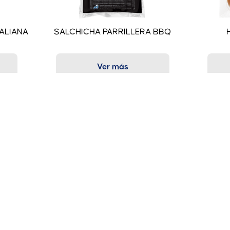
TALIANA
SALCHICHA PARRILLERA BBQ
Ver más
Contacto
809-807-2800
o
809-568-2886
Carretera 11, Km. 13 1/2, El Mamey, Villa Mella,