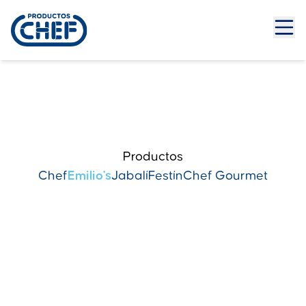
Productos
Chef
Emilio's
Jabalí
Festín
Chef Gourmet